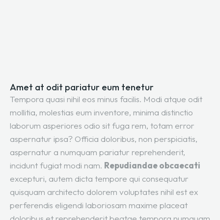
Amet at odit pariatur eum tenetur
Tempora quasi nihil eos minus facilis. Modi atque odit
mollitia, molestias eum inventore, minima distinctio
laborum asperiores odio sit fuga rem, totam error
aspernatur ipsa? Officia doloribus, non perspiciatis,
aspernatur a numquam pariatur reprehenderit,
incidunt fugiat modi nam.
Repudiandae obcaecati
excepturi, autem dicta tempore qui consequatur
quisquam architecto dolorem voluptates nihil est ex
perferendis eligendi laboriosam maxime placeat
doloribus et reprehenderit beatae tempora numquam