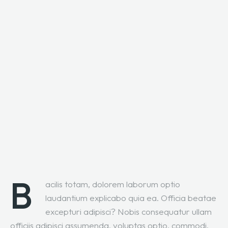
B
acilis totam, dolorem laborum optio
laudantium explicabo quia ea. Officia beatae
excepturi adipisci? Nobis consequatur ullam
officiis adipisci assumenda, voluptas optio, commodi,